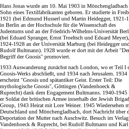
Hans Jonas wurde am 10. Mai 1903 in Mönchengladbach 
Sohn eines Textilfabrikanten geboren. Er studierte in Frei
1921 (bei Edmund Husserl und Martin Heidegger, 1921-
in Berlin an der Hochschule für die Wissenschaft des
Judentums und an der Friedrich-Wilhelms-Universität Berl
(bei Eduard Spranger, Ernst Troeltsch und Eduard Meyer)
1924-1928 an der Universität Marburg (bei Heidegger un
Rudolf Bultmann). 1928 wurde er dort mit der Arbeit "De
Begriff der Gnosis" promoviert.
1933 Auswanderung zunächst nach London, wo er Teil I 
Gnosis-Werks abschließt, und 1934 nach Jerusalem. 1934
erscheint "Gnosis und spätantiker Geist. Erster Teil: Die
mythologische Gnosis", Göttingen (Vandenhoeck &
Ruprecht) dank dem Engagement Bultmanns. 1940-1945
er Soldat der britischen Armee innerhalb der Jewish Briga
Group, 1943 Heirat mit Lore Weiner. 1945 Wiedersehen m
Deutschland und Mönchengladbach, dort Nachricht über d
Deportation der Mutter nach Auschwitz. Besuch im Verlag
Vandenhoeck & Ruprecht, bei Rudolf Bultmann und Karl